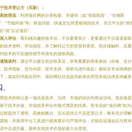
于技术受让方（买家）：
高效筛选
：利用项目网的分类检索、关键词（如“智能制造”、“生物医
”、“节能环保”等）筛选功能，快速定位所需领域的技术。关注平台的“推
目”或“认证项目”。
深入评估
：看到感兴趣的技术后，不仅要看简介，更要通过平台渠道索取
的技术资料、评估报告，并了解转让方的背景和资质。初步接触时，应重
问技术的可实施性细节和潜在的侵权风险。
谨慎谈判
：通过平台建立初步联系后，所有重要的商务条款（价格、支付
、技术指标、交付内容、技术支持、保密与违约条款）都应在专业律师的
下，落实到书面合同中。项目网往往也提供标准合同范本或法律咨询服务
四、
用技术的转让是一项涉及技术、法律、市场的综合性商业活动。其价格是
基于技术价值、市场前景和合作模式博弈的结果。而专业的“项目网”则为
过程提供了透明、高效的舞台。无论是转让方还是受让方，唯有充分理解
逻辑，并善用平台工具进行精准展示与严谨评估，才能在这场知识与资本
话中达成共赢，最终实现技术价值的最大化变现。