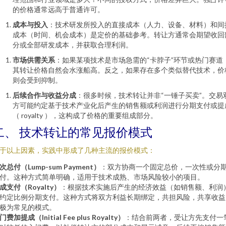
的价格通常远高于普通许可。
成本与投入
：技术研发所投入的直接成本（人力、设备、材料）和间
成本（时间、机会成本）是定价的基础参考。转让方通常会期望收回
分或全部研发成本，并获取合理利润。
市场供需关系
：如果某项技术是市场急需的“卡脖子”环节或热门赛道
其转让价格自然会水涨船高。反之，如果存在多个类似替代技术，价
则会受到抑制。
后续合作与收益分成
：很多时候，技术转让并非“一锤子买卖”。交易
方可能约定基于技术产业化后产生的销售额或利润进行分期支付或提
（ royalty ），这构成了价格的重要组成部分。
二、 技术转让的常见报价模式
于以上因素，实践中形成了几种主流的报价模式：
次总付（Lump-sum Payment）
：双方协商一个固定总价，一次性或分
付。这种方式简单明确，适用于技术成熟、市场风险较小的项目。
成支付（Royalty）
：根据技术实施后产生的经济效益（如销售额、利润
约定比例分期支付。这种方式将双方利益长期绑定，共担风险，共享收益
极为常见的模式。
门费加提成（Initial Fee plus Royalty）
：结合前两者，受让方先支付一