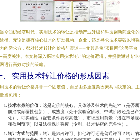
当今知识经济时代，实用技术的转让是推动产业升级和科技创新商业化的
途径。无论是拥有核心技术的研发机构、企业，还是寻求技术突破以增强
力的需求方，都对技术转让的价格与渠道——尤其是像“项目网”这类平台
—高度关注。本文将深入探讨实用技术转让的定价逻辑，并提供通过专业
网进行高效对接的策略。
一、 实用技术转让价格的形成因素
用技术的转让价格并非一个固定值，而是由多重复杂因素共同决定的。主
量点包括：
技术本身的价值
：这是定价的核心。具体涉及技术的先进性（是否属
前沿或颠覆性创新）、成熟度（处于实验室阶段、中试阶段还是已产
化）、可实施性（配套条件要求高低）、市场应用前景（潜在市场规
和盈利预期）以及法律保护强度（专利、技术秘密的完备性）。
转让方式与范围
：转让是独占许可、排他许可还是普通许可？转让的
理范围和行业领域是多大？不同的授权方式，价格差异巨大。独占许