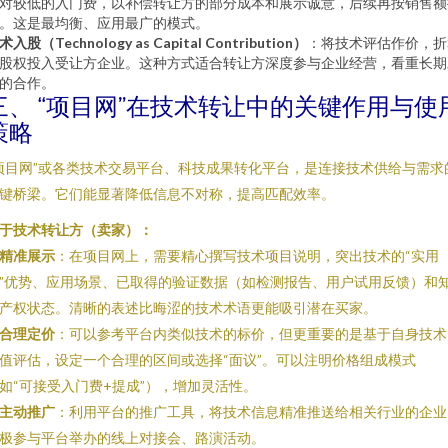
对较低的入门费，以补偿转让方的部分成本和展示诚意，后续再按销售额
。这是最均衡、应用最广的模式。
术入股（Technology as Capital Contribution）
：将技术评估作价，折
股权投入受让方企业。这种方式适合转让方深度参与企业经营，看重长期
的合作。
三、 “项目网”在技术转让中的关键作用与使
策略
项目网”或各类技术交易平台、科技成果转化平台，是连接技术供给与需求
键桥梁。它们能显著降低信息不对称，提高匹配效率。
于技术转让方（卖家）：
精准展示
：在项目网上，需要精心撰写技术项目说明，突出技术的“实用
”优势、应用场景、已取得的验证数据（如检测报告、用户试用反馈）和
产权状态。清晰的表述比晦涩的技术术语更能吸引潜在买家。
合理定价
：可以参考平台内类似技术的标价，但更重要的是基于自身技术
值评估，设定一个合理的区间或选择“面议”。可以注明价格组成模式
如“可接受入门费+提成”），增加灵活性。
主动推广
：利用平台的推广工具，将技术信息精准推送给相关行业的企业
极参与平台举办的线上对接会、路演活动。